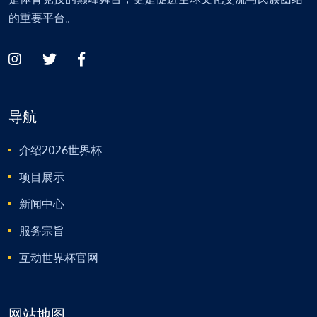
的重要平台。
导航
介绍2026世界杯
项目展示
新闻中心
服务宗旨
互动世界杯官网
网站地图