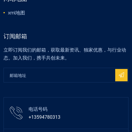
xml地图
订阅邮箱
立即订阅我们的邮箱，获取最新资讯、独家优惠，与行业动
态。加入我们，携手共创未来。
电话号码
+13594780313