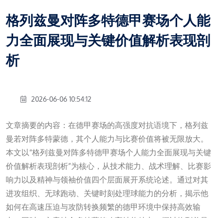
格列兹曼对阵多特德甲赛场个人能
力全面展现与关键价值解析表现剖
析
2026-06-06 10:54:12
文章摘要的内容：在德甲赛场的高强度对抗语境下，格列兹
曼若对阵多特蒙德，其个人能力与比赛价值将被无限放大。
本文以“格列兹曼对阵多特德甲赛场个人能力全面展现与关键
价值解析表现剖析”为核心，从技术能力、战术理解、比赛影
响力以及精神与领袖价值四个层面展开系统论述。通过对其
进攻组织、无球跑动、关键时刻处理球能力的分析，揭示他
如何在高速压迫与攻防转换频繁的德甲环境中保持高效输