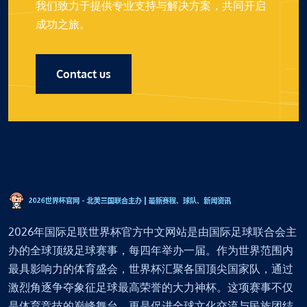
我们致力于提供专业支持与解决方案，共同开启
成功之旅。
Contact us
2026年国际足联世界杯官方中文网站是由国际足球联合会主
办的全球顶级足球赛事，每四年举办一届。作为世界范围内
最具影响力的体育盛会，世界杯汇聚各国顶尖国家队，通过
激烈角逐争夺象征足球最高荣誉的大力神杯。这项赛事不仅
是体育竞技的巅峰舞台，更是促进全球文化交流与民族团结