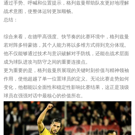
通过手势、呼喊和位置提示，格列兹曼帮助队友更好地理解
战术意图，使整体运转更加顺畅。
总结：
世界杯新闻
综合来看，在德甲高强度、快节奏的比赛环境中，格列兹曼
若对阵多特蒙德，其个人能力将以多维方式得到充分体现。
他不仅能够通过技术与意识破解对手防线，还能在战术层面
成为球队进攻与防守之间的重要连接点。
更为重要的是，格列兹曼所展现的关键时刻价值与精神领袖
作用，使他超越了单一位置球员的定义。无论比赛走势如何
变化，他都能以全面性和稳定性影响比赛结果，这正是顶级
球员在强强对话中最核心的价值所在。