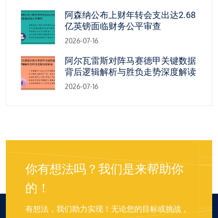
阿森纳公布上财年转会支出达2.68
亿英镑面临财务公平审查
2026-07-16
阿尔瓦雷斯对阵马赛德甲关键数据
背后逻辑解析与胜负走势深度解读
2026-07-16
你有想法吗？我们是来帮助你
的！
有想法，我们助力实现！无论您的目标或挑战，