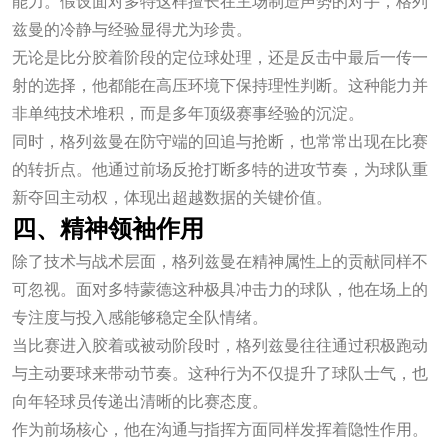
能力。假设面对多特这样擅长在主场制造声势的对手，格列
兹曼的冷静与经验显得尤为珍贵。
无论是比分胶着阶段的定位球处理，还是反击中最后一传一
射的选择，他都能在高压环境下保持理性判断。这种能力并
非单纯技术堆积，而是多年顶级赛事经验的沉淀。
同时，格列兹曼在防守端的回追与抢断，也常常出现在比赛
的转折点。他通过前场反抢打断多特的进攻节奏，为球队重
新夺回主动权，体现出超越数据的关键价值。
四、精神领袖作用
除了技术与战术层面，格列兹曼在精神属性上的贡献同样不
可忽视。面对多特蒙德这种极具冲击力的球队，他在场上的
专注度与投入感能够稳定全队情绪。
当比赛进入胶着或被动阶段时，格列兹曼往往通过积极跑动
与主动要球来带动节奏。这种行为不仅提升了球队士气，也
向年轻球员传递出清晰的比赛态度。
作为前场核心，他在沟通与指挥方面同样发挥着隐性作用。