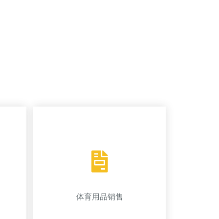
体育用品销售