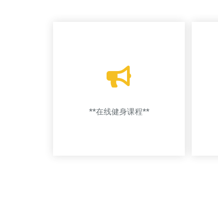
**在线健身课程**
**在线健身课程**