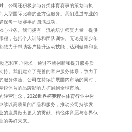
时，公司还积极参与各类体育赛事的策划与执
到大型国际比赛的全方位服务。我们通过专业的
确保每一场赛事的圆满成功。
核心业务。我们拥有一流的培训师资力量，提供
课程，包括个人训练和团队训练。无论是青少年
都致力于帮助客户提升运动技能，达到健康和竞
动态和客户需求，通过不断创新和提升服务质
支持。我们建立了完善的客户服务体系，致力于
的服务体验。公司在持续扩展国内市场的同时，
精锐体育的品牌影响力扩展到全球市场。
的经营理念，
2026世界杯赛程
在体育行业中树
继续以高质量的产品和服务，推动公司持续发
业的发展做出更大的贡献。精锐体育愿与各界伙
业的美好未来。