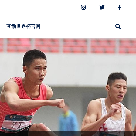
互动世界杯官网