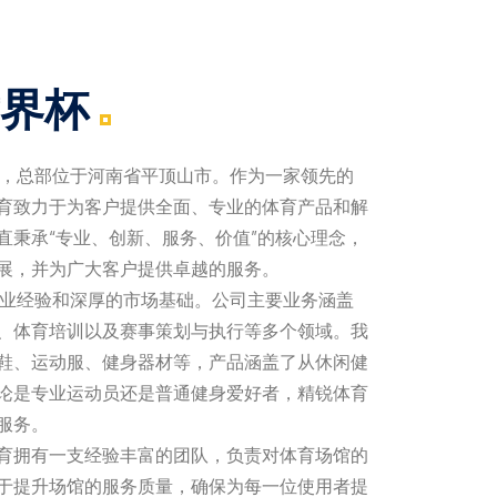
世界杯
8年，总部位于河南省平顶山市。作为一家领先的
育致力于为客户提供全面、专业的体育产品和解
直秉承“专业、创新、服务、价值”的核心理念，
展，并为广大客户提供卓越的服务。
业经验和深厚的市场基础。公司主要业务涵盖
、体育培训以及赛事策划与执行等多个领域。我
鞋、运动服、健身器材等，产品涵盖了从休闲健
论是专业运动员还是普通健身爱好者，精锐体育
服务。
育拥有一支经验丰富的团队，负责对体育场馆的
于提升场馆的服务质量，确保为每一位使用者提