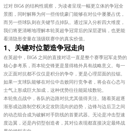
过对 BIG6 的结构性观察，为读者呈现一幅更立体的争冠全
景图，同时解释为何一些传统豪门能够在对位中屡屡占优，
而另一些球队则在关键节点掉队。通过深入分析四大维度，
我们将更清晰地理解本轮英超争冠背后的深层逻辑，也更能
看清隐形变量在顶级联赛中的真实价值。
1、关键对位塑造争冠走向
在英超中，BIG6 之间的直接对话一直是整个赛季冠军走势的
核心参考系，而本轮交锋更是显得格外具有战略意义。每一
次正面对抗都不仅仅是积分的争夺，更是心理层面的拉锯。
如果一支球队能够在对位中击败同行竞争者，将会在心态与
士气上形成巨大加成，这种优势往往能延续数轮。
本轮焦点战中，各队的边路对抗尤其值得关注。随着英超逐
渐形成边路制空权决定攻防流向的趋势，边锋与边后卫之间
的动态组合成为破解对手防线的首要武器。无论是冲击型速
度边翼，还是内切型创造者，其对位表现都直接决定最终战