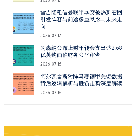
雷吉隆租借曼联半季突被热刺召回
引发阵容与前途多重悬念与未来走
向
2026-07-17
阿森纳公布上财年转会支出达2.68
亿英镑面临财务公平审查
2026-07-16
阿尔瓦雷斯对阵马赛德甲关键数据
背后逻辑解析与胜负走势深度解读
2026-07-16