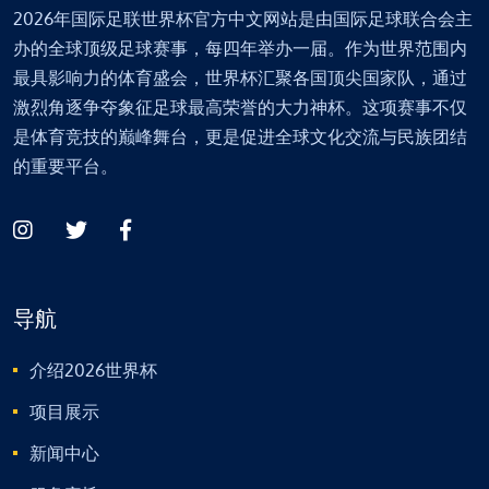
2026年国际足联世界杯官方中文网站是由国际足球联合会主
办的全球顶级足球赛事，每四年举办一届。作为世界范围内
最具影响力的体育盛会，世界杯汇聚各国顶尖国家队，通过
激烈角逐争夺象征足球最高荣誉的大力神杯。这项赛事不仅
是体育竞技的巅峰舞台，更是促进全球文化交流与民族团结
的重要平台。
导航
介绍2026世界杯
项目展示
新闻中心