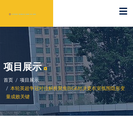
项目展示
首页
项目展示
本轮英超争冠对位解析聚焦BIG6对决更衣室氛围隐形变
量成败关键