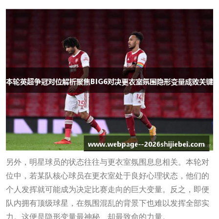
另外，明星球员的状态往往与更衣室氛围息息相关。本轮对
位中，若某队核心球员在更衣室处于良好心理状态，他们的
个人发挥就可能成为决定比赛走向的巨大变量。反之，即便
队内拥有顶级球星，在氛围混乱的背景下也难以发挥全部实
力。这便是隐形变量最神秘、却最致命的力量。