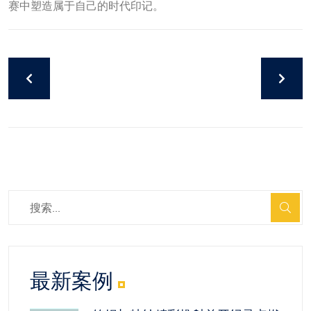
赛中塑造属于自己的时代印记。
最新案例