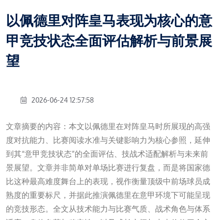
以佩德里对阵皇马表现为核心的意
甲竞技状态全面评估解析与前景展
望
2026-06-24 12:57:58
文章摘要的内容：本文以佩德里在对阵皇马时所展现的高强
度对抗能力、比赛阅读水准与关键影响力为核心参照，延伸
到其“意甲竞技状态”的全面评估、技战术适配解析与未来前
景展望。文章并非简单对单场比赛进行复盘，而是将国家德
比这种最高难度舞台上的表现，视作衡量顶级中前场球员成
熟度的重要标尺，并据此推演佩德里在意甲环境下可能呈现
的竞技形态。全文从技术能力与比赛气质、战术角色与体系