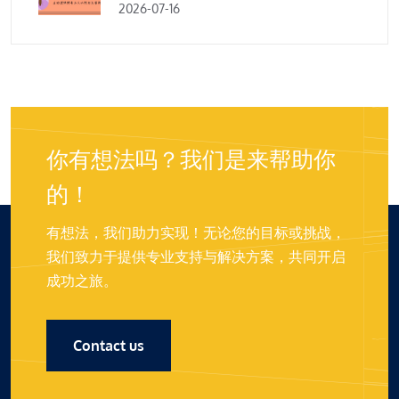
2026-07-16
你有想法吗？我们是来帮助你
的！
有想法，我们助力实现！无论您的目标或挑战，
我们致力于提供专业支持与解决方案，共同开启
成功之旅。
Contact us