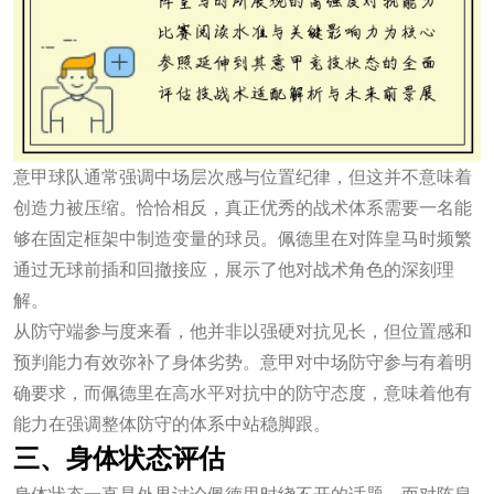
意甲球队通常强调中场层次感与位置纪律，但这并不意味着
创造力被压缩。恰恰相反，真正优秀的战术体系需要一名能
够在固定框架中制造变量的球员。佩德里在对阵皇马时频繁
通过无球前插和回撤接应，展示了他对战术角色的深刻理
解。
从防守端参与度来看，他并非以强硬对抗见长，但位置感和
预判能力有效弥补了身体劣势。意甲对中场防守参与有着明
确要求，而佩德里在高水平对抗中的防守态度，意味着他有
能力在强调整体防守的体系中站稳脚跟。
三、身体状态评估
身体状态一直是外界讨论佩德里时绕不开的话题，而对阵皇