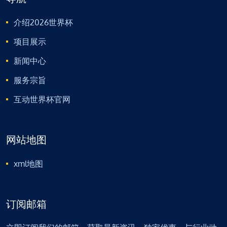
介绍2026世界杯
项目展示
新闻中心
服务宗旨
互动世界杯官网
网站地图
xml地图
订阅邮箱