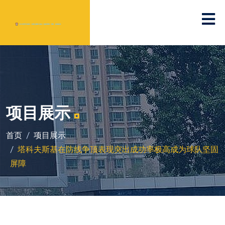
项目展示
首页
项目展示
塔科夫斯基在防线争顶表现突出成功率极高成为球队坚固
屏障