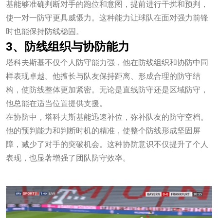
基能够准确判断对手的跑位和意图，提前进行干扰和预判，
使一对一防守更具威慑力。这种能力让球队在面对强力前锋
时也能保持防线稳固。
3、防线组织与协防能力
塔科夫斯基不仅个人防守能力强，他在防线组织和协防中同
样表现卓越。他擅长与队友保持距离、形成合理的防守结
构，使防线整体更加紧密。无论是直线防守还是区域防守，
他总能在适当位置提供支援。
在协防中，塔科夫斯基能迅速补位，弥补队友的防守空档。
他的预判能力和判断时机的精准，使整个防线形成坚固屏
障，减少了对手的突破机会。这种协防意识不仅提升了个人
表现，也显著增强了团队防守效率。