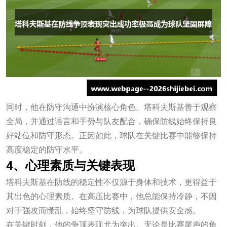
同时，他在防守沟通中扮演核心角色。塔科夫斯基善于观察
全局，并通过语言和手势与队友配合，确保防线始终保持良
好站位和防守形态。正因如此，球队在关键比赛中能够保持
高度稳定的防守水平。
4、心理素质与关键表现
塔科夫斯基在防线的稳定性不仅源于身体和技术，更得益于
其出色的心理素质。在高压比赛中，他总能保持冷静，不因
对手强攻而慌乱，始终坚守防线，为球队提供安全感。
在关键时刻，他的争顶表现尤为突出。无论是比赛尾声的角