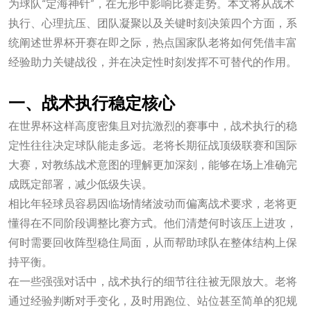
为球队“定海神针”，在无形中影响比赛走势。本文将从战术
执行、心理抗压、团队凝聚以及关键时刻决策四个方面，系
统阐述世界杯开赛在即之际，热点国家队老将如何凭借丰富
经验助力关键战役，并在决定性时刻发挥不可替代的作用。
世界杯官网
一、战术执行稳定核心
在世界杯这样高度密集且对抗激烈的赛事中，战术执行的稳
定性往往决定球队能走多远。老将长期征战顶级联赛和国际
大赛，对教练战术意图的理解更加深刻，能够在场上准确完
成既定部署，减少低级失误。
相比年轻球员容易因临场情绪波动而偏离战术要求，老将更
懂得在不同阶段调整比赛方式。他们清楚何时该压上进攻，
何时需要回收阵型稳住局面，从而帮助球队在整体结构上保
持平衡。
在一些强强对话中，战术执行的细节往往被无限放大。老将
通过经验判断对手变化，及时用跑位、站位甚至简单的犯规