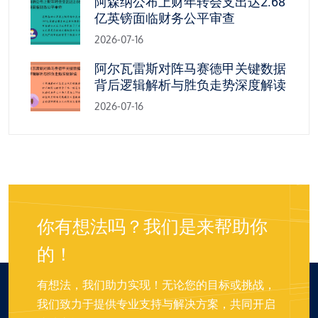
阿森纳公布上财年转会支出达2.68
亿英镑面临财务公平审查
2026-07-16
阿尔瓦雷斯对阵马赛德甲关键数据
背后逻辑解析与胜负走势深度解读
2026-07-16
你有想法吗？我们是来帮助你
的！
有想法，我们助力实现！无论您的目标或挑战，
我们致力于提供专业支持与解决方案，共同开启