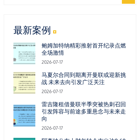
最新案例
鲍姆加特纳精彩推射首开纪录点燃
全场激情
2026-07-17
马夏尔合同到期离开曼联或迎新挑
战 未来去向引发广泛关注
2026-07-17
雷吉隆租借曼联半季突被热刺召回
引发阵容与前途多重悬念与未来走
向
2026-07-17