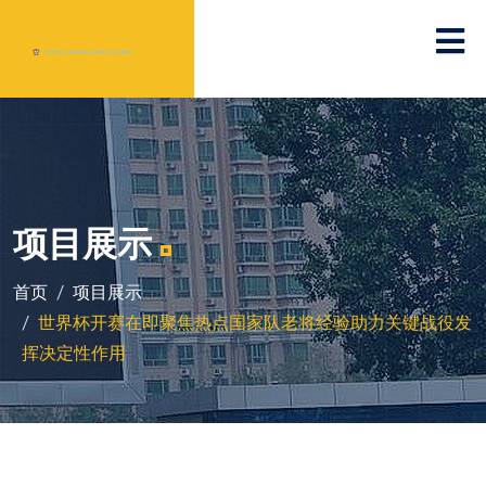
项目展示
首页
项目展示
世界杯开赛在即聚焦热点国家队老将经验助力关键战役发
挥决定性作用