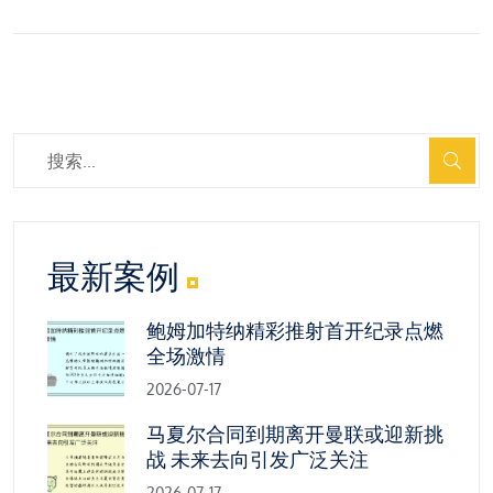
最新案例
鲍姆加特纳精彩推射首开纪录点燃
全场激情
2026-07-17
马夏尔合同到期离开曼联或迎新挑
战 未来去向引发广泛关注
2026-07-17