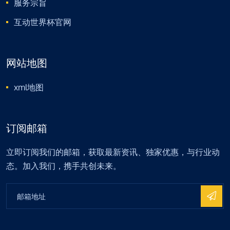
服务宗旨
互动世界杯官网
网站地图
xml地图
订阅邮箱
立即订阅我们的邮箱，获取最新资讯、独家优惠，与行业动
态。加入我们，携手共创未来。