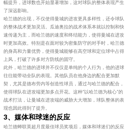
幅提升，进球数也开始显著增加，这对球队的整体表现产生
了深远影响。
哈兰德的出现，不仅使得曼城的进攻更具多样性，还令球队
的整体战术更加灵活。瓜迪奥拉的战术体系本就以控制和快
速传递为主，而哈兰德的速度和终结能力，使得曼城在进攻
时更加高效。特别是在面对较为密集防守的对手时，哈兰德
的身高和力量优势，使得曼城能够在高空球和定位球中占得
上风，打破了许多对方防线的固守。
此外，哈兰德的进球并不仅仅是单纯的个人行为，他的进球
往往能带动全队的表现。其他队员在他身边的配合更加默
契，尤其是德布劳内等创造性球员，通过与哈兰德的配合，
使得球队在进攻端更加多点开花。这种“以哈兰德为核心”的
战术打法，让曼城在进攻端的威胁大大增加，球队整体的表
现也因此得到了提升。
3、媒体和球迷的反应
哈兰德蝉联英超月度最佳球员奖项后，媒体和球迷们的反应