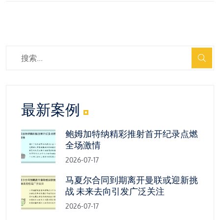
最新案例
鲍姆加特纳精彩推射首开纪录点燃
全场激情
2026-07-17
马夏尔合同到期离开曼联或迎新挑
战 未来去向引发广泛关注
2026-07-17