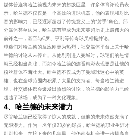
媒体普遍将哈兰德视为未来的超级巨星，许多体育评论员表
示，哈兰德不仅仅是一个高效的进球机器，他的表现和对比
赛的影响力，已经逐渐超越了传统意义上的“射手”角色。部
分媒体甚至认为，哈兰德有望成为未来英超历史上最伟大的
前锋之一，甚至与C罗、亨利等传奇球员相提并论。
球迷们对哈兰德的反应则更为热烈，社交媒体平台上关于哈
兰德的讨论从未停止。从他刚刚进入曼城时，球迷们的热情
就已经相当高涨，而如今哈兰德的连番精彩表现更是让他的
粉丝群体不断壮大。哈兰德不仅成为了曼城球迷心中的英
雄，也在全球范围内积累了大量的支持者。每当哈兰德进
球，社交媒体都会爆发出热烈的讨论，哈兰德的影响力已经
超越了球场，成为了一种文化现象。
4、哈兰德的未来潜力
尽管哈兰德已经取得了惊人的成就，但他的未来依然充满了
无限潜力。作为一名年仅23岁的球员，哈兰德的职业生涯才
刚刚起步。在接下来的几年里，他仍然有机会进一步提高自