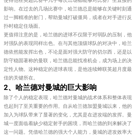
使得他在英超比赛中几乎每次出场都能够对比赛产生直接的
影响。在过去的几场比赛中，哈兰德总是能够在关键时刻通
过一脚精准的射门，帮助曼城打破僵局，或者在对手进行反
扑时稳定住场面。
更值得注意的是，哈兰德的进球不仅限于对弱队的压制，他
对强队的表现同样出色。在与其他顶级球队的对决中，哈兰
德依然能发挥出色，不论是面对强大防守的切尔西，还是以
防守稳固著称的曼联，哈兰德总能找准机会，成为场上的决
定性人物。这种稳定的进球表现，是他连续蝉联英超月度最
佳的关键所在。
2、哈兰德对曼城的巨大影响
除了个人的稳定表现，哈兰德对曼城的战术体系和整体表现
也起到了至关重要的作用。自从哈兰德加盟曼城以来，他的
加入为球队带来了显著的变化，尤其是在进攻端的发挥。曼
城一度面临着缺少稳定射手的困境，而哈兰德的到来解决了
这一问题。凭借哈兰德的强大个人能力，曼城的进攻效率大