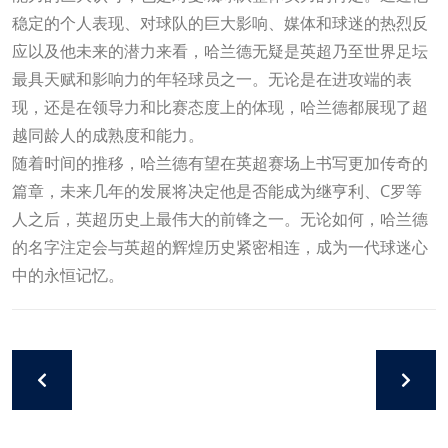
稳定的个人表现、对球队的巨大影响、媒体和球迷的热烈反
应以及他未来的潜力来看，哈兰德无疑是英超乃至世界足坛
最具天赋和影响力的年轻球员之一。无论是在进攻端的表
现，还是在领导力和比赛态度上的体现，哈兰德都展现了超
越同龄人的成熟度和能力。
随着时间的推移，哈兰德有望在英超赛场上书写更加传奇的
篇章，未来几年的发展将决定他是否能成为继亨利、C罗等
人之后，英超历史上最伟大的前锋之一。无论如何，哈兰德
的名字注定会与英超的辉煌历史紧密相连，成为一代球迷心
中的永恒记忆。