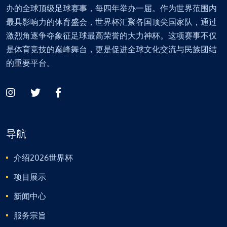
办的全球顶级足球赛事，每四年举办一届。作为世界范围内
最具影响力的体育盛会，世界杯汇聚各国顶尖国家队，通过
激烈角逐争夺象征足球最高荣誉的大力神杯。这项赛事不仅
是体育竞技的巅峰舞台，更是促进全球文化交流与民族团结
的重要平台。
导航
介绍2026世界杯
项目展示
新闻中心
服务宗旨