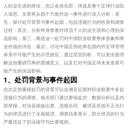
人职业生涯的终结，也让各俱乐部、球迷及整个足球行业陷
入深思。文章将从四个方面对这一事件进行深入分析：首
先，探讨处罚背景与事件起因，包括违规行为的性质和调查
过程；其次，分析终身禁赛对球员个人职业生涯和心理的深
远影响；第三，阐述这一处罚对中国职业联赛整体形象和商
业价值的冲击；最后，讨论中国足协此举在国内外足球管理
体系中可能产生的示范效应。通过层层剖析，可以更全面理
解这份重磅罚单的震撼意义，以及它对中国足球未来发展可
能产生的深远影响。
1、处罚背景与事件起因
此次足协重磅处罚的背景可以追溯至近期对职业联赛中多起
违规行为的调查。相关部门通过赛场监控、数据分析以及内
部举报，对涉及操纵比赛、违规合同、赌球及其他不正当行
为的球员进行了全面梳理。调查结果显示，部分球员的行为
严重违反了职业操守与比赛规则。