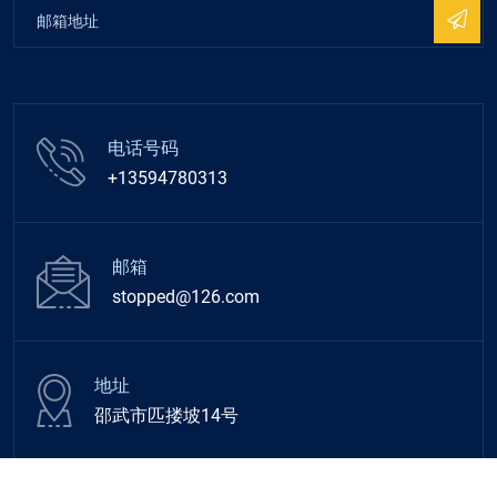
电话号码
+13594780313
邮箱
stopped@126.com
地址
邵武市匹搂坡14号