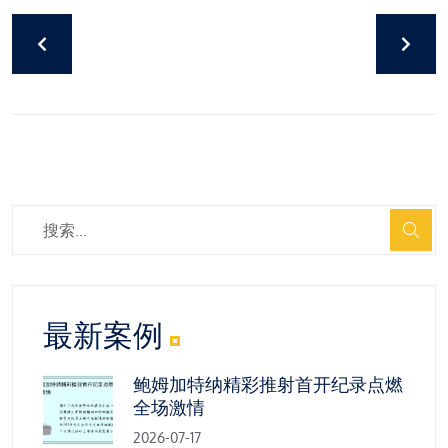
最新案例
鲍姆加特纳精彩推射首开纪录点燃
全场激情
2026-07-17