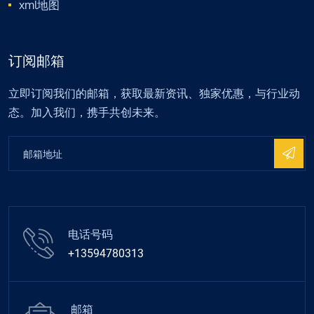
xml地图
订阅邮箱
立即订阅我们的邮箱，获取最新资讯、独家优惠，与行业动
态。加入我们，携手共创未来。
电话号码
+13594780313
邮箱