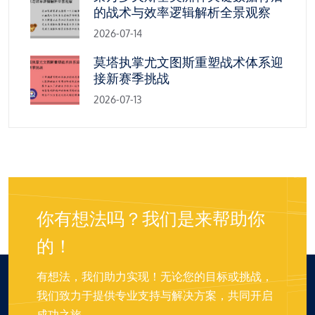
的战术与效率逻辑解析全景观察
2026-07-14
莫塔执掌尤文图斯重塑战术体系迎
接新赛季挑战
2026-07-13
你有想法吗？我们是来帮助你
的！
有想法，我们助力实现！无论您的目标或挑战，
我们致力于提供专业支持与解决方案，共同开启
成功之旅。