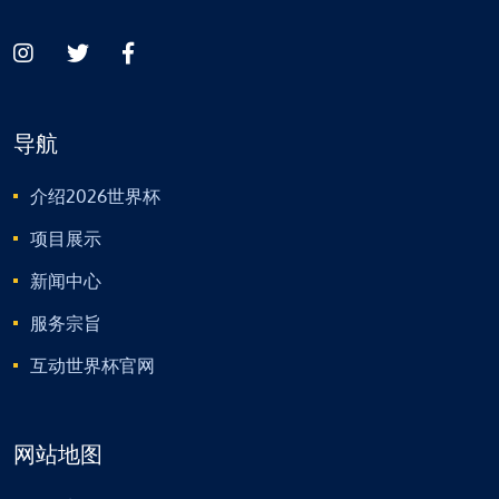
导航
介绍2026世界杯
项目展示
新闻中心
服务宗旨
互动世界杯官网
网站地图