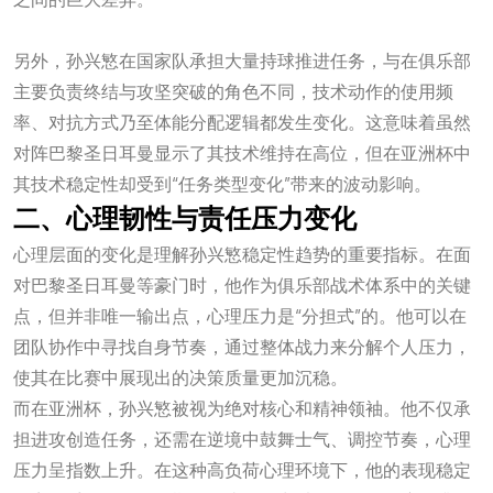
世界杯新闻
另外，孙兴慜在国家队承担大量持球推进任务，与在俱乐部
主要负责终结与攻坚突破的角色不同，技术动作的使用频
率、对抗方式乃至体能分配逻辑都发生变化。这意味着虽然
对阵巴黎圣日耳曼显示了其技术维持在高位，但在亚洲杯中
其技术稳定性却受到“任务类型变化”带来的波动影响。
二、心理韧性与责任压力变化
心理层面的变化是理解孙兴慜稳定性趋势的重要指标。在面
对巴黎圣日耳曼等豪门时，他作为俱乐部战术体系中的关键
点，但并非唯一输出点，心理压力是“分担式”的。他可以在
团队协作中寻找自身节奏，通过整体战力来分解个人压力，
使其在比赛中展现出的决策质量更加沉稳。
而在亚洲杯，孙兴慜被视为绝对核心和精神领袖。他不仅承
担进攻创造任务，还需在逆境中鼓舞士气、调控节奏，心理
压力呈指数上升。在这种高负荷心理环境下，他的表现稳定