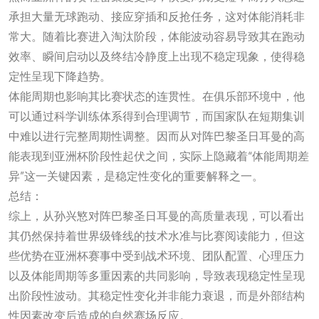
承担大量无球跑动、接应穿插和反抢任务，这对体能消耗非
常大。随着比赛进入淘汰阶段，体能波动容易导致其在跑动
效率、瞬间启动以及终结冷静度上出现不稳定现象，使得稳
定性呈现下降趋势。
体能周期也影响其比赛状态的连贯性。在俱乐部环境中，他
可以通过科学训练体系得到合理调节，而国家队在短期集训
中难以进行完整周期性调整。因而从对阵巴黎圣日耳曼的高
能表现到亚洲杯阶段性起伏之间，实际上隐藏着“体能周期差
异”这一关键因素，是稳定性变化的重要解释之一。
总结：
综上，从孙兴慜对阵巴黎圣日耳曼的高质量表现，可以看出
其仍然保持着世界级锋线的技术水准与比赛阅读能力，但这
些优势在亚洲杯赛事中受到战术环境、团队配置、心理压力
以及体能周期等多重因素的共同影响，导致表现稳定性呈现
出阶段性波动。其稳定性变化并非能力衰退，而是外部结构
性因素改变后造成的自然赛场反应。