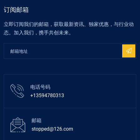
订阅邮箱
立即订阅我们的邮箱，获取最新资讯、独家优惠，与行业动
态。加入我们，携手共创未来。
电话号码
+13594780313
邮箱
stopped@126.com