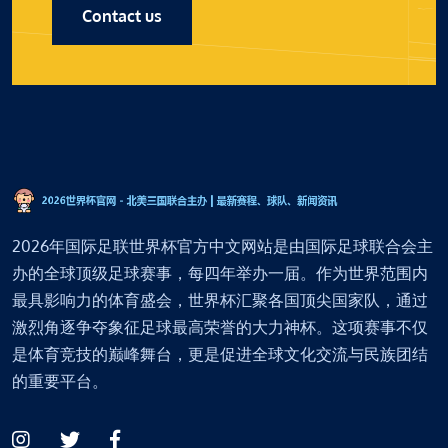
Contact us
2026年国际足联世界杯官方中文网站是由国际足球联合会主
办的全球顶级足球赛事，每四年举办一届。作为世界范围内
最具影响力的体育盛会，世界杯汇聚各国顶尖国家队，通过
激烈角逐争夺象征足球最高荣誉的大力神杯。这项赛事不仅
是体育竞技的巅峰舞台，更是促进全球文化交流与民族团结
的重要平台。