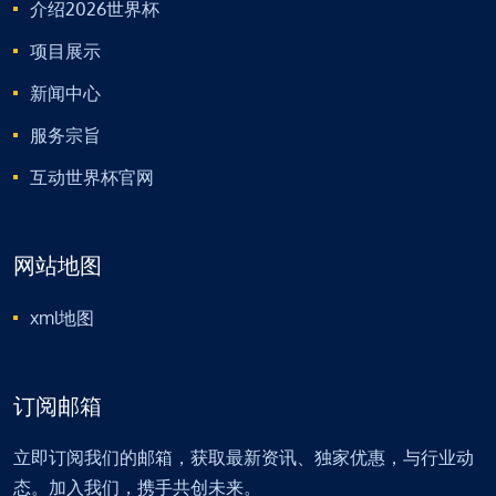
介绍2026世界杯
项目展示
新闻中心
服务宗旨
互动世界杯官网
网站地图
xml地图
订阅邮箱
立即订阅我们的邮箱，获取最新资讯、独家优惠，与行业动
态。加入我们，携手共创未来。