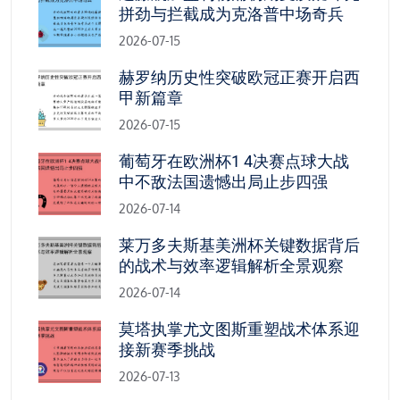
拼劲与拦截成为克洛普中场奇兵
2026-07-15
赫罗纳历史性突破欧冠正赛开启西
甲新篇章
2026-07-15
葡萄牙在欧洲杯1 4决赛点球大战
中不敌法国遗憾出局止步四强
2026-07-14
莱万多夫斯基美洲杯关键数据背后
的战术与效率逻辑解析全景观察
2026-07-14
莫塔执掌尤文图斯重塑战术体系迎
接新赛季挑战
2026-07-13