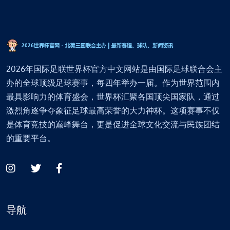
2026年国际足联世界杯官方中文网站是由国际足球联合会主
办的全球顶级足球赛事，每四年举办一届。作为世界范围内
最具影响力的体育盛会，世界杯汇聚各国顶尖国家队，通过
激烈角逐争夺象征足球最高荣誉的大力神杯。这项赛事不仅
是体育竞技的巅峰舞台，更是促进全球文化交流与民族团结
的重要平台。
导航