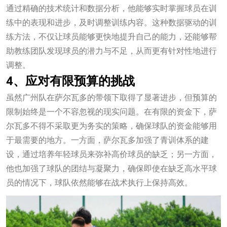
通过精确的技术统计和数据分析，他能够实时掌握球员在训
练中的表现和进步，及时调整训练内容。这种数据驱动的训
练方法，不仅让球员能够更快地提升自己的能力，还能够帮
助教练团队发现球员的潜力与不足，从而更有针对性地进行
调整。
4、应对有限预算的挑战
虽然广州队在萨尔瓦多的带领下取得了显著进步，但预算的
限制始终是一个不容忽视的现实问题。在有限的资金下，萨
尔瓦多不得不采取更为务实的策略，确保球队的资金能够用
于最需要的地方。一方面，萨尔瓦多加强了青训体系的建
设，通过培养年轻球员来弥补高价球员的缺乏；另一方面，
他也加强了球队的团结与凝聚力，确保即使在缺乏高水平球
员的情况下，球队依然能够在战术执行上保持高效。