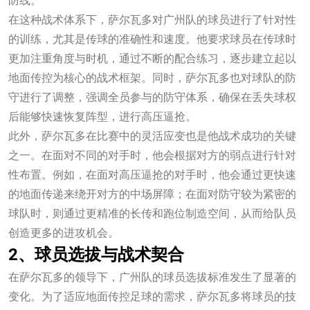
防线。
在这种战术体系下，萨尔瓦多对广州队的球员进行了针对性
的训练，尤其是传球的准确性和速度。他要求球员在传球时
更加注重角度与时机，通过不断的配合练习，逐步建立起以
地面传控为核心的战术框架。同时，萨尔瓦多也对球队的防
守进行了调整，强调全员参与的防守体系，确保在丢失球权
后能够快速恢复阵型，进行高压逼抢。
此外，萨尔瓦多在比赛中的灵活应变也是他战术成功的关键
之一。在面对不同的对手时，他会根据对方的弱点进行针对
性布置。例如，在面对高压逼抢的对手时，他会通过更快速
的地面传递来绕开对方的中场屏障；在面对防守较为紧密的
球队时，则通过更精准的长传和跑位制造空间，从而给队员
创造更多的进攻机会。
2、球员选拔与战术契合
在萨尔瓦多的领导下，广州队的球员选拔标准发生了显著的
变化。为了适应地面传控足球的需求，萨尔瓦多将球员的技