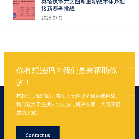
莫塔执掌尤文图斯重塑战术体系迎
接新赛季挑战
2026-07-13
你有想法吗？我们是来帮助你
的！
有想法，我们助力实现！无论您的目标或挑战，
我们致力于提供专业支持与解决方案，共同开启
成功之旅。
Contact us