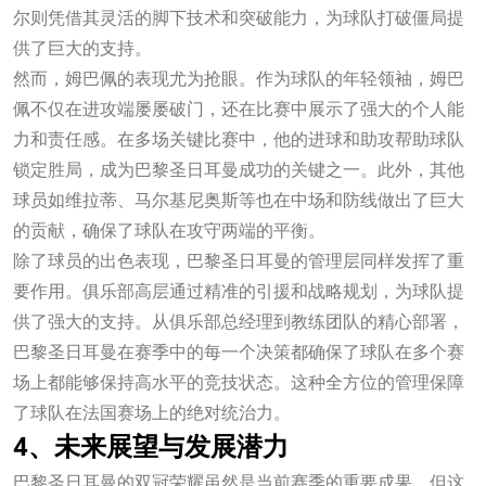
尔则凭借其灵活的脚下技术和突破能力，为球队打破僵局提
供了巨大的支持。
然而，姆巴佩的表现尤为抢眼。作为球队的年轻领袖，姆巴
佩不仅在进攻端屡屡破门，还在比赛中展示了强大的个人能
力和责任感。在多场关键比赛中，他的进球和助攻帮助球队
锁定胜局，成为巴黎圣日耳曼成功的关键之一。此外，其他
球员如维拉蒂、马尔基尼奥斯等也在中场和防线做出了巨大
的贡献，确保了球队在攻守两端的平衡。
除了球员的出色表现，巴黎圣日耳曼的管理层同样发挥了重
要作用。俱乐部高层通过精准的引援和战略规划，为球队提
供了强大的支持。从俱乐部总经理到教练团队的精心部署，
巴黎圣日耳曼在赛季中的每一个决策都确保了球队在多个赛
场上都能够保持高水平的竞技状态。这种全方位的管理保障
了球队在法国赛场上的绝对统治力。
4、未来展望与发展潜力
巴黎圣日耳曼的双冠荣耀虽然是当前赛季的重要成果，但这