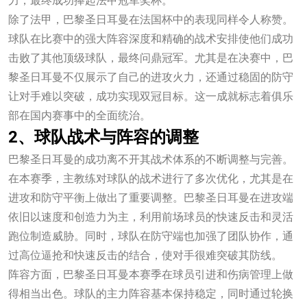
力，最终成功捧起法甲冠军奖杯。
除了法甲，巴黎圣日耳曼在法国杯中的表现同样令人称赞。
球队在比赛中的强大阵容深度和精确的战术安排使他们成功
击败了其他顶级球队，最终问鼎冠军。尤其是在决赛中，巴
黎圣日耳曼不仅展示了自己的进攻火力，还通过稳固的防守
让对手难以突破，成功实现双冠目标。这一成就标志着俱乐
部在国内赛事中的全面统治。
2、球队战术与阵容的调整
巴黎圣日耳曼的成功离不开其战术体系的不断调整与完善。
在本赛季，主教练对球队的战术进行了多次优化，尤其是在
进攻和防守平衡上做出了重要调整。巴黎圣日耳曼在进攻端
依旧以速度和创造力为主，利用前场球员的快速反击和灵活
跑位制造威胁。同时，球队在防守端也加强了团队协作，通
过高位逼抢和快速反击的结合，使对手很难突破其防线。
阵容方面，巴黎圣日耳曼本赛季在球员引进和伤病管理上做
得相当出色。球队的主力阵容基本保持稳定，同时通过轮换