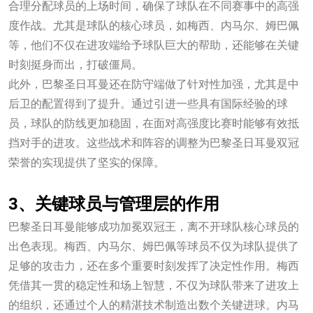
合理分配球员的上场时间，确保了球队在不同赛事中的高强
度作战。尤其是球队的核心球员，如梅西、内马尔、姆巴佩
等，他们不仅在进攻端给予球队巨大的帮助，还能够在关键
时刻挺身而出，打破僵局。
此外，巴黎圣日耳曼还在防守端做了针对性加强，尤其是中
后卫的配置得到了提升。通过引进一些具有国际经验的球
员，球队的防线更加稳固，在面对高强度比赛时能够有效抵
挡对手的进攻。这些战术和阵容的调整为巴黎圣日耳曼双冠
荣誉的实现提供了坚实的保障。
2026世界杯
3、关键球员与管理层的作用
巴黎圣日耳曼能够成功加冕双冠王，离不开球队核心球员的
出色表现。梅西、内马尔、姆巴佩等球员不仅为球队提供了
足够的攻击力，还在多个重要时刻发挥了决定性作用。梅西
凭借其一贯的稳定性和场上智慧，不仅为球队带来了进攻上
的组织，还通过个人的精湛技术制造出数个关键进球。内马