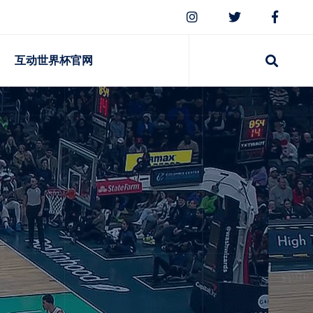
互动世界杯官网