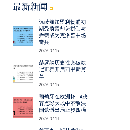
最新新闻
远藤航加盟利物浦初
期受质疑却凭拼劲与
拦截成为克洛普中场
奇兵
2026-07-15
赫罗纳历史性突破欧
冠正赛开启西甲新篇
章
2026-07-15
葡萄牙在欧洲杯1 4决
赛点球大战中不敌法
国遗憾出局止步四强
2026-07-14