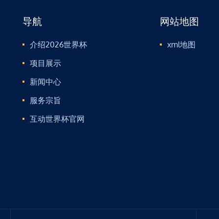
导航
网站地图
介绍2026世界杯
xml地图
项目展示
新闻中心
服务宗旨
互动世界杯官网