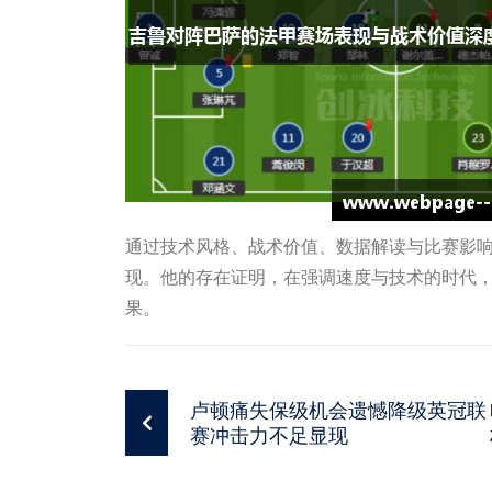
通过技术风格、战术价值、数据解读与比赛影
现。他的存在证明，在强调速度与技术的时代
果。
卢顿痛失保级机会遗憾降级英冠联
赛冲击力不足显现