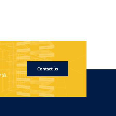
Contact us
之旅。