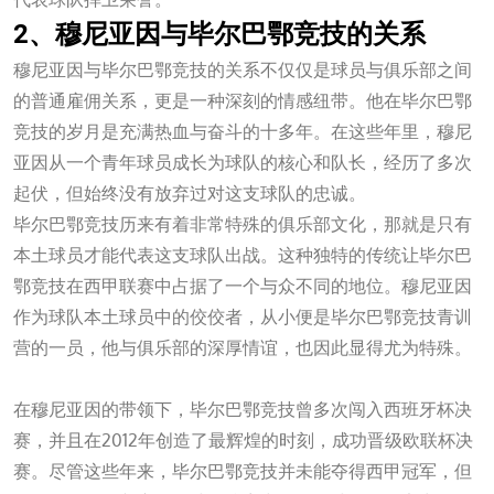
2、穆尼亚因与毕尔巴鄂竞技的关系
穆尼亚因与毕尔巴鄂竞技的关系不仅仅是球员与俱乐部之间
的普通雇佣关系，更是一种深刻的情感纽带。他在毕尔巴鄂
竞技的岁月是充满热血与奋斗的十多年。在这些年里，穆尼
亚因从一个青年球员成长为球队的核心和队长，经历了多次
起伏，但始终没有放弃过对这支球队的忠诚。
毕尔巴鄂竞技历来有着非常特殊的俱乐部文化，那就是只有
本土球员才能代表这支球队出战。这种独特的传统让毕尔巴
鄂竞技在西甲联赛中占据了一个与众不同的地位。穆尼亚因
作为球队本土球员中的佼佼者，从小便是毕尔巴鄂竞技青训
营的一员，他与俱乐部的深厚情谊，也因此显得尤为特殊。
2026世界杯赛程
在穆尼亚因的带领下，毕尔巴鄂竞技曾多次闯入西班牙杯决
赛，并且在2012年创造了最辉煌的时刻，成功晋级欧联杯决
赛。尽管这些年来，毕尔巴鄂竞技并未能夺得西甲冠军，但