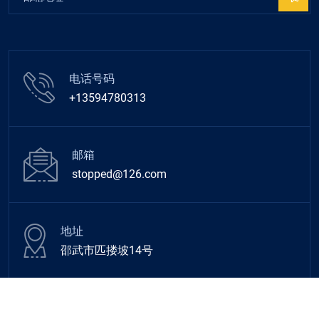
电话号码
+13594780313
邮箱
stopped@126.com
地址
邵武市匹搂坡14号
© 2026 All Rights Reserved
世界杯门票
.