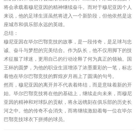
将会承载着穆尼亚因的精神继续奋斗。而对于穆尼亚因个人
来说，他的足球生涯虽然将进入一个新阶段，但他依然是这
座城市和俱乐部永远的英雄。
总结：
穆尼亚因在毕尔巴鄂竞技的故事，是一段传奇，是足球与忠
诚、奋斗与梦想的完美结合。作为队长，他不仅用脚下的技
术征服了球迷，更用自己的行动诠释了何为真正的领袖。国
王杯的圆梦，为他的职业生涯增添了浓墨重彩的一笔，标志
着他在毕尔巴鄂竞技的辉煌岁月画上了圆满的句号。
然而，穆尼亚因的离开并不代表着终结，而是意味着新的开
始。毕尔巴鄂竞技将在他的基础上，继续走向未来，而穆尼
亚因的精神和对球队的贡献，将永远镌刻在俱乐部的历史长
河之中。他的传奇不会消失，而将继续激励着每一位在毕尔
巴鄂竞技球衣下拼搏的球员。