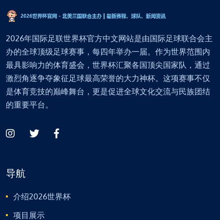
2026年国际足联世界杯官方中文网站是由国际足球联合会主
办的全球顶级足球赛事，每四年举办一届。作为世界范围内
最具影响力的体育盛会，世界杯汇聚各国顶尖国家队，通过
激烈角逐争夺象征足球最高荣誉的大力神杯。这项赛事不仅
是体育竞技的巅峰舞台，更是促进全球文化交流与民族团结
的重要平台。
导航
介绍2026世界杯
项目展示