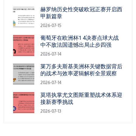
赫罗纳历史性突破欧冠正赛开启西
甲新篇章
2026-07-15
葡萄牙在欧洲杯1 4决赛点球大战
中不敌法国遗憾出局止步四强
2026-07-14
莱万多夫斯基美洲杯关键数据背后
的战术与效率逻辑解析全景观察
2026-07-14
莫塔执掌尤文图斯重塑战术体系迎
接新赛季挑战
2026-07-13