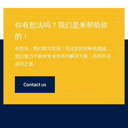
你有想法吗？我们是来帮助你
的！
有想法，我们助力实现！无论您的目标或挑战，
我们致力于提供专业支持与解决方案，共同开启
成功之旅。
Contact us